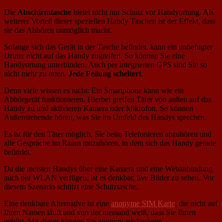
Die
Abschirmtasche
bietet nicht nur Schutz vor Handyortung. Als
weiterer Vorteil dieser speziellen Handy Taschen ist der Effekt, dass
sie das Abhören unmöglich macht.
Solange sich das Gerät in der Tasche befindet, kann ein unbefugter
Dritter nicht auf das Handy zugreifen. So können Sie eine
Handyortung unterbinden. Auch per integrierten GPS sind Sie so
nicht mehr zu orten.
Jede Peilung scheitert
.
Denn viele wissen es nicht: Ein Smartphone kann wie ein
Abhörgerät funktionieren. Hierbei greifen Täter von außen auf das
Handy zu und aktivieren Kamera oder Mikrofon. So können
Außenstehende hören, was Sie im Umfeld des Handys sprechen.
Es ist für den Täter möglich, Sie beim Telefonieren abzuhören und
alle Gespräche im Raum mitzuhören, in dem sich das Handy gerade
befindet.
Da die meisten Handys über eine Kamera und eine Webanbindung
auch per WLAN verfügen, ist es denkbar, live Bilder zu sehen. Vor
diesem Szenario schützt eine Schutztasche.
Eine denkbare Alternative ist eine
anonyme SIM Karte
, die nicht auf
Ihren Namen läuft und von der niemand weiß, dass Sie Ihnen
gehört. Mit dieser können Sie anonym telefonieren.