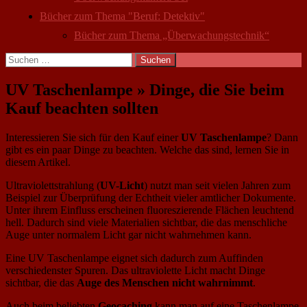
Bücher zum Thema "Beruf: Detektiv"
Bücher zum Thema „Überwachungstechnik“
Suchen
nach:
UV Taschenlampe » Dinge, die Sie beim
Kauf beachten sollten
Interessieren Sie sich für den Kauf einer
UV Taschenlampe
? Dann
gibt es ein paar Dinge zu beachten. Welche das sind, lernen Sie in
diesem Artikel.
Ultraviolettstrahlung (
UV-Licht
) nutzt man seit vielen Jahren zum
Beispiel zur Überprüfung der Echtheit vieler amtlicher Dokumente.
Unter ihrem Einfluss erscheinen fluoreszierende Flächen leuchtend
hell. Dadurch sind viele Materialien sichtbar, die das menschliche
Auge unter normalem Licht gar nicht wahrnehmen kann.
Eine UV Taschenlampe eignet sich dadurch zum Auffinden
verschiedenster Spuren. Das ultraviolette Licht macht Dinge
sichtbar, die das
Auge des Menschen nicht wahrnimmt
.
Auch beim beliebten
Geocaching
kann man auf eine Taschenlampe