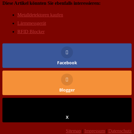
Diese Artikel könnten Sie ebenfalls interessieren:
Metalldetektoren kaufen
Lärmmessgerät
RFID Blocker
Facebook
Blogger
X
Sitemap
|
Impressum
|
Datenschutz