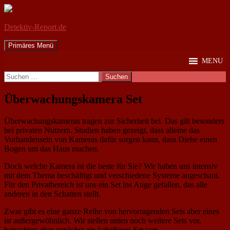
Detektiv-Report.de
Suchen
Zum
Primäres Menü
Inhalt
MENU
springen
Suchen
nach:
Überwachungs­kamera Set
Überwachungskameras tragen zur Sicherheit bei. Das gilt besonders
bei privaten Nutzern. Studien haben gezeigt, dass alleine das
Vorhandensein von Kameras dafür sorgen kann, dass Diebe einen
Bogen um das Haus machen.
Doch welche Kamera ist die beste für Sie? Wir haben uns intensiv
mit dem Thema beschäftigt und verschiedene Systeme angeschaut.
Für den Privatbereich ist uns ein Set ins Auge gefallen, das alle
anderen in den Schatten stellt.
Zwar gibt es eine ganze Reihe von hervorragenden Sets aber eines
ist außergewöhnlich. Wir stellen unten noch weitere Sets vor,
betrachten aber zunächst ein kabelloses Set von