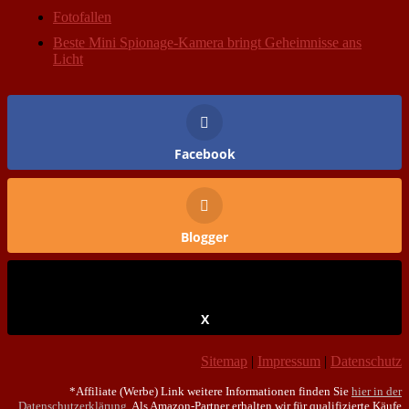
Fotofallen
Beste Mini Spionage-Kamera bringt Geheimnisse ans
Licht
Facebook
Blogger
X
Sitemap
|
Impressum
|
Datenschutz
*Affiliate (Werbe) Link weitere Informationen finden Sie
hier in der
Datenschutzerklärung
. Als Amazon-Partner erhalten wir für qualifizierte Käufe