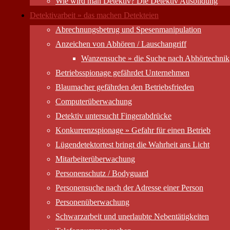
Wie wird man Detektiv? Die Detektiv Ausbildung
Detektivarbeit » das machen Detekteien
Abrechnungsbetrug und Spesenmanipulation
Anzeichen von Abhören / Lauschangriff
Wanzensuche » die Suche nach Abhörtechnik
Betriebsspionage gefährdet Unternehmen
Blaumacher gefährden den Betriebsfrieden
Computer­überwachung
Detektiv untersucht Fingerabdrücke
Konkurrenzspionage » Gefahr für einen Betrieb
Lügendetektortest bringt die Wahrheit ans Licht
Mitarbeiter­überwachung
Personenschutz / Bodyguard
Personensuche nach der Adresse einer Person
Personen­überwachung
Schwarzarbeit und unerlaubte Nebentätigkeiten