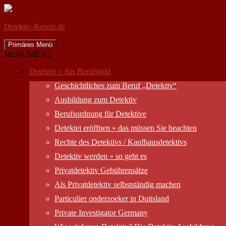
Detektiv-Report.de
Suchen
Zum
Primäres Menü
Inhalt
MENU
MENU
springen
Detektiv » das Berufsbild
Geschichtliches zum Beruf „Detektiv“
Ausbildung zum Detektiv
Berufsordnung für Detektive
Detektei eröffnen » das müssen Sie beachten
Rechte des Detektivs / Kaufhausdetektivs
Detektiv werden » so geht es
Privatdetektiv Gebührensätze
Als Privatdetektiv selbstständig machen
Particulier onderzoeker in Duitsland
Private Investigator Germany