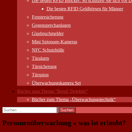
Die besten RFID Blocker: So schützen Sie sich vor D
Die besten RFID Geldbörsen für Männer
Fenstersicherung
Gegensprechanlagen
Glasbruchmelder
Mini Spionage-Kameras
NFC Schutzhülle
Türalarm
Türsicherung
Türspion
Überwachungs­kamera Set
Bücher zum Thema "Beruf: Detektiv"
Bücher zum Thema „Überwachungstechnik“
Suchen
nach:
Personenüberwachung » was ist erlaubt?