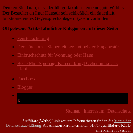
Denken Sie daran, dass der billige Jakob selten eine gute Wahl ist.
Der Besucher an Ihrer Haustür soll schließlich ein dauerhaft
funktionierendes Gegensprechanlagen-System vorfinden.
Oft gelesene Artikel ähnlicher Kategorien auf dieser Seite:
Fenstersicherung
Der Türalarm – Sicherheit beginnt bei der Eingangstür
Einbruchschutz für Wohnung oder Haus
Beste Mini Spionage-Kamera bringt Geheimnisse ans
Licht
Facebook
Blogger
X
Sitemap
|
Impressum
|
Datenschutz
*Affiliate (Werbe) Link weitere Informationen finden Sie
hier in der
Datenschutzerklärung
. Als Amazon-Partner erhalten wir für qualifizierte Käufe
eine kleine Provision.