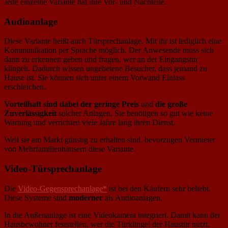
Jede einzelne Variante hat ihre Vor- und Nachteile.
Audioanlage
Diese Variante heißt auch Türsprechanlage. Mit ihr ist lediglich eine
Kommunikation per Sprache möglich. Der Anwesende muss sich
dann zu erkennen geben und fragen, wer an der Eingangstür
klingelt. Dadurch wissen ungebetene Besucher, dass jemand zu
Hause ist. Sie können sich unter einem Vorwand Einlass
erschleichen.
Vorteilhaft sind dabei der geringe Preis
und
die große
Zuverlässigkeit
solcher Anlagen. Sie benötigen so gut wie keine
Wartung und verrichten viele Jahre lang ihren Dienst.
Weil sie am Markt günstig zu erhalten sind, bevorzugen Vermieter
von Mehrfamilienhäusern diese Variante.
Video-Türsprechanlage
Die
Video-Gegensprechanlage*
ist bei den Käufern sehr beliebt.
Diese Systeme sind
moderner
als Audioanlagen.
In die Außenanlage ist eine Videokamera integriert. Damit kann der
Hausbewohner feststellen, wer die Türklingel der Haustür nutzt.