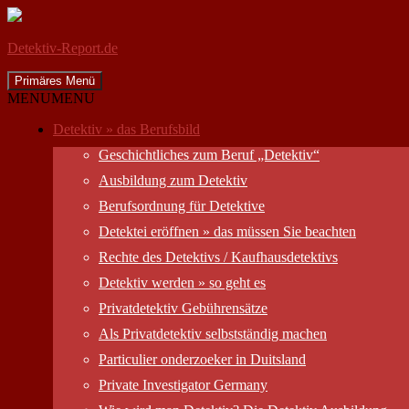
Detektiv-Report.de
Suchen
Zum
Primäres Menü
Inhalt
MENU
MENU
springen
Detektiv » das Berufsbild
Geschichtliches zum Beruf „Detektiv“
Ausbildung zum Detektiv
Berufsordnung für Detektive
Detektei eröffnen » das müssen Sie beachten
Rechte des Detektivs / Kaufhausdetektivs
Detektiv werden » so geht es
Privatdetektiv Gebührensätze
Als Privatdetektiv selbstständig machen
Particulier onderzoeker in Duitsland
Private Investigator Germany