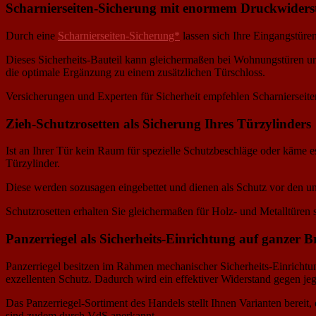
Scharnierseiten-Sicherung mit enormem Druckwider
Durch eine
Scharnierseiten-Sicherung*
lassen sich Ihre Eingangstüre
Dieses Sicherheits-Bauteil kann gleichermaßen bei Wohnungstüren un
die optimale Ergänzung zu einem zusätzlichen Türschloss.
Versicherungen und Experten für Sicherheit empfehlen Scharnierseit
Zieh-Schutzrosetten als Sicherung Ihres Türzylinders
Ist an Ihrer Tür kein Raum für spezielle Schutzbeschläge oder käme e
Türzylinder.
Diese werden sozusagen eingebettet und dienen als Schutz vor den u
Schutzrosetten erhalten Sie gleichermaßen für Holz- und Metalltüren
Panzerriegel als Sicherheits-Einrichtung auf ganzer Br
Panzerriegel besitzen im Rahmen mechanischer Sicherheits-Einrichtung
exzellenten Schutz. Dadurch wird ein effektiver Widerstand gegen je
Das Panzerriegel-Sortiment des Handels stellt Ihnen Varianten bereit,
sind zudem durch VdS anerkannt.