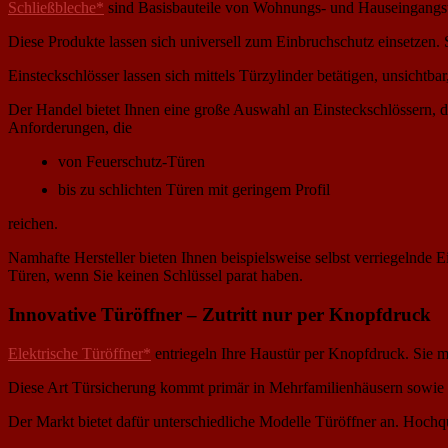
Schließbleche*
sind Basisbauteile von Wohnungs- und Hauseingangstür
Diese Produkte lassen sich universell zum Einbruchschutz einsetzen. S
Einsteckschlösser lassen sich mittels Türzylinder betätigen, unsichtba
Der Handel bietet Ihnen eine große Auswahl an Einsteckschlössern, di
Anforderungen, die
von Feuerschutz-Türen
bis zu schlichten Türen mit geringem Profil
reichen.
Namhafte Hersteller bieten Ihnen beispielsweise selbst verriegelnde 
Türen, wenn Sie keinen Schlüssel parat haben.
Innovative Türöffner – Zutritt nur per Knopfdruck
Elektrische Türöffner*
entriegeln Ihre Haustür per Knopfdruck. Sie m
Diese Art Türsicherung kommt primär in Mehrfamilienhäusern sowi
Der Markt bietet dafür unterschiedliche Modelle Türöffner an. Hochqua