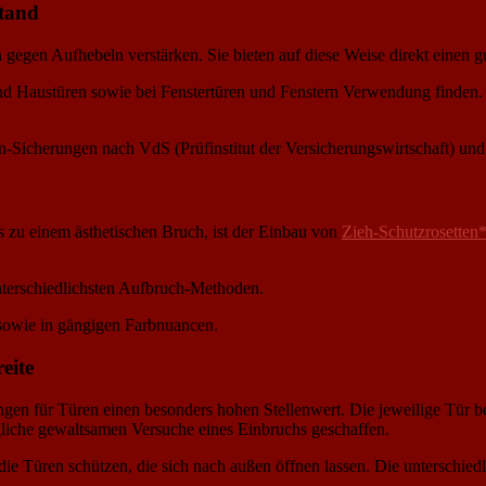
stand
n gegen Aufhebeln verstärken. Sie bieten auf diese Weise direkt einen 
d Haustüren sowie bei Fenstertüren und Fenstern Verwendung finden. D
en-Sicherungen nach VdS (Prüfinstitut der Versicherungswirtschaft) 
s zu einem ästhetischen Bruch, ist der Einbau von
Zieh-Schutzrosetten
nterschiedlichsten Aufbruch-Methoden.
 sowie in gängigen Farbnuancen.
eite
en für Türen einen besonders hohen Stellenwert. Die jeweilige Tür bek
gliche gewaltsamen Versuche eines Einbruchs geschaffen.
 die Türen schützen, die sich nach außen öffnen lassen. Die unterschie