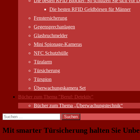
Die besten RFID Blocker: So schützen Sie sich vor D
Die besten RFID Geldbörsen für Männer
Fenstersicherung
Gegensprechanlagen
Glasbruchmelder
Mini Spionage-Kameras
NFC Schutzhülle
Türalarm
Türsicherung
Türspion
Überwachungs­kamera Set
Bücher zum Thema "Beruf: Detektiv"
Bücher zum Thema „Überwachungstechnik“
Suchen
nach:
Mit smarter Türsicherung halten Sie Unbef