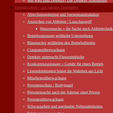
Wie wird man Detektiv? Die Detektiv Ausbildung
Detektivarbeit » das machen Detekteien
Abrechnungsbetrug und Spesenmanipulation
Anzeichen von Abhören / Lauschangriff
Wanzensuche » die Suche nach Abhörtechnik
Betriebsspionage gefährdet Unternehmen
Blaumacher gefährden den Betriebsfrieden
Computer­überwachung
Detektiv untersucht Fingerabdrücke
Konkurrenzspionage » Gefahr für einen Betrieb
Lügendetektortest bringt die Wahrheit ans Licht
Mitarbeiter­überwachung
Personenschutz / Bodyguard
Personensuche nach der Adresse einer Person
Personen­überwachung
Schwarzarbeit und unerlaubte Nebentätigkeiten