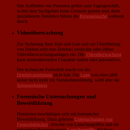
Das Auffinden von Personen gehört zum Tagesgeschäft,
wobei dem Suchgebiet keine Grenzen gesetzt sind, denn
spezialisierte Detektive führen die
Personensuche
weltweit
durch.
Videoüberwachung
Zur Sicherung Ihres Hab und Guts und zur Überführung
von Dieben setzt eine Detektei verdeckte oder offene
Videoüberwachungsanlagen ein. Die
Videoüberwachung
kann kontrollierenden Charakter haben oder präventiven.
Der technische Fortschritt macht vor der
Detektivausrüstung
nicht halt. Die
Lupe
von einst zählt
sicher nicht mehr zur Standardausrüstung, wohl aber die
Spionagekamera
.
Forensische Untersuchungen und
Beweisführung
Detekteien beschäftigen sich mit forensischer
Beweisführung. Dazu gehören
Untersuchungen von
Fingerabdrücken
, Abwehr von Lauschangriffen und die
präventive Beratung gegen
Lauschangriffe
. Nicht zu