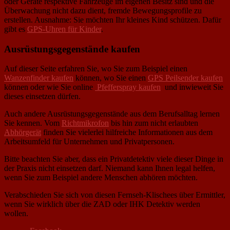
oder Geräte respektive Fahrzeuge im eigenen Besitz sind und die
Überwachung nicht dazu dient, fremde Bewegungsprofile zu
erstellen. Ausnahme: Sie möchten Ihr kleines Kind schützen. Dafür
gibt es
GPS-Uhren für Kinder
.
Ausrüstungsgegenstände kaufen
Auf dieser Seite erfahren Sie, wo Sie zum Beispiel einen
Wanzenfinder kaufen
können, wo Sie einen
GPS Peilsender kaufen
können oder wie Sie online
Pfefferspray kaufen
und inwieweit Sie
dieses einsetzen dürfen.
Auch andere Ausrüstungsgegenstände aus dem Berufsalltag lernen
Sie kennen. Vom
Richtmikrofon
bis hin zum nicht erlaubten
Abhörgerät
finden Sie vielerlei hilfreiche Informationen aus dem
Arbeitsumfeld für Unternehmen und Privatpersonen.
Bitte beachten Sie aber, dass ein Privatdetektiv viele dieser Dinge in
der Praxis nicht einsetzen darf. Niemand kann Ihnen legal helfen,
wenn Sie zum Beispiel andere Menschen abhören möchten.
Verabschieden Sie sich von diesen Fernseh-Klischees über Ermittler,
wenn Sie wirklich über die ZAD oder IHK Detektiv werden
wollen.