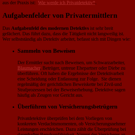
aus der Praxis ist:
Wie werde ich Privatdetektiv*
.
Aufgabenfelder von Privatermittlern
Das
Aufgabenfeld des modernen Detektivs
ist sehr breit
gefächert. Das führt dazu, dass die Tätigkeit nicht langweilig ist.
Wer selbstständig als Detektiv arbeitet, befasst sich mit Dingen wie:
Sammeln von Beweisen
Der Ermittler sucht nach Beweisen, um Schwarzarbeiter,
Blaumacher
, Betrüger, untreue Ehepartner oder Diebe zu
überführen. Oft haben die Ergebnisse der Detektivarbeit
eine Scheidung oder Entlassung zur Folge. Sie dienen
regelmäßig der gerichtlichen Beweiskette bei Zivil-und
Strafprozessen bei der Beweiserhebung. Detektive sagen
häufig als Zeugen vor Gericht aus.
Überführen von Versicherungsbetrügern
Privatdetektive überprüfen bei dem Vorliegen von
konkreten Verdachts­momenten, ob Versicherungsnehmer
Leistungen erschleichen. Dazu zählt die Überprüfung bei
dauerhafter Berufsunfähigkeit. Nimmt der Versicherer an,