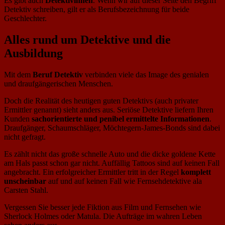
Es gibt auch
Detektivinnen
. Wenn wir auf dieser Seite den Begriff
Detektiv schreiben, gilt er als Berufsbezeichnung für beide
Geschlechter.
Alles rund um Detektive und die
Ausbildung
Mit dem
Beruf Detektiv
verbinden viele das Image des genialen
und draufgängerischen Menschen.
Doch die Realität des heutigen guten Detektivs (auch privater
Ermittler genannt) sieht anders aus. Seriöse Detektive liefern Ihren
Kunden
sachorientierte und penibel ermittelte Informationen
.
Draufgänger, Schaumschläger, Möchtegern-James-Bonds sind dabei
nicht gefragt.
Es zählt nicht das große schnelle Auto und die dicke goldene Kette
am Hals passt schon gar nicht. Auffällig Tattoos sind auf keinen Fall
angebracht. Ein erfolgreicher Ermittler tritt in der Regel
komplett
unscheinbar
auf und auf keinen Fall wie Fernsehdetektive ala
Carsten Stahl.
Vergessen Sie besser jede Fiktion aus Film und Fernsehen wie
Sherlock Holmes oder Matula. Die Aufträge im wahren Leben