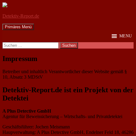
Detektiv-Report.de
Suchen
Zum
Primäres Menü
Inhalt
MENU
springen
Suchen
nach:
Impressum
Betreiber und inhaltlich Verantwortlicher dieser Website gemäß §
10, Absatz 3 MDStV
Detektiv-Report.de ist ein Projekt von der
Detektei
A Plus Detective GmbH
Agentur für Beweissicherung – Wirtschafts- und Privatdetektei
Geschäftsführer: Jochen Meismann
Haupverwaltung: A Plus Detective GmbH, Endelner Feld 18, 46286