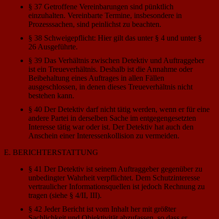
§ 37 Getroffene Vereinbarungen sind pünktlich
einzuhalten. Vereinbarte Termine, insbesondere in
Prozesssachen, sind peinlichst zu beachten.
§ 38 Schweigepflicht: Hier gilt das unter § 4 und unter §
26 Ausgeführte.
§ 39 Das Verhältnis zwischen Detektiv und Auftraggeber
ist ein Treueverhältnis. Deshalb ist die Annahme oder
Beibehaltung eines Auftrages in allen Fällen
ausgeschlossen, in denen dieses Treueverhältnis nicht
bestehen kann.
§ 40 Der Detektiv darf nicht tätig werden, wenn er für eine
andere Partei in derselben Sache im entgegengesetzten
Interesse tätig war oder ist. Der Detektiv hat auch den
Anschein einer Interessenkollision zu vermeiden.
E. BERICHTERSTATTUNG
§ 41 Der Detektiv ist seinem Auftraggeber gegenüber zu
unbedingter Wahrheit verpflichtet. Dem Schutzinteresse
vertraulicher Informationsquellen ist jedoch Rechnung zu
tragen (siehe § 4/II, III).
§ 42 Jeder Bericht ist vom Inhalt her mit größter
Sachlichkeit und Objektivität abzufassen, so dass er