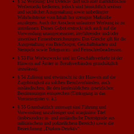
§ 52 Werbung: Der Detektiv darf sich aller marktüblichen
Werbemedia bedienen, jedoch sind hinsichtlich seriöser
und sachlicher Ausgestaltung sowie unbedingter
Wahrheitstreue vom Inhalt her strengste Maßstäbe
anzulegen. Auch der Anschein unlauterer Werbung ist zu
unterlassen. Dieses Gebot erstreckt sich auch auf die
Verwendung unangemessener, irreführender und/oder
unseriöser Firmenbezeichnungen. Das Gleiche gilt für die
Ausgestaltung von Briefbogen, Geschäftskarten und
Stempeln sowie Telegramm- und Fernschreibeadressen.
§ 53 Für Werbezwecke und im Geschäftsverkehr ist der
Hinweis auf Ämter in Berufsverbänden grundsätzlich
unzulässig.
§ 54 Zulässig und erwünscht ist der Hinweis auf die
Zugehörigkeit zu solchen Berufsverbänden, auch
ausländischen, die den landesüblichen gesetzlichen
Bestimmungen entsprechen (Eintragung in das
Vereinsregister o. ä.).
§ 55 Grundsätzlich untersagt sind Führung und
Verwendung unzulässiger und imaginärer Titel
(insbesondere in- und ausländische Dienstgrade aus
militärischem und polizeilichem Bereich) sowie die
Bezeichnung „Diplom-Detektiv“.