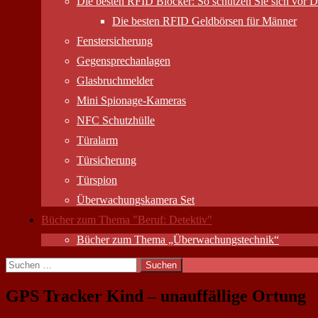
Die besten RFID Blocker: So schützen Sie sich vor D
Die besten RFID Geldbörsen für Männer
Fenstersicherung
Gegensprechanlagen
Glasbruchmelder
Mini Spionage-Kameras
NFC Schutzhülle
Türalarm
Türsicherung
Türspion
Überwachungs­kamera Set
Bücher zum Thema "Beruf: Detektiv"
Bücher zum Thema „Überwachungstechnik“
Suchen
nach:
GPS Tracker Kind – unauffällige Ortung