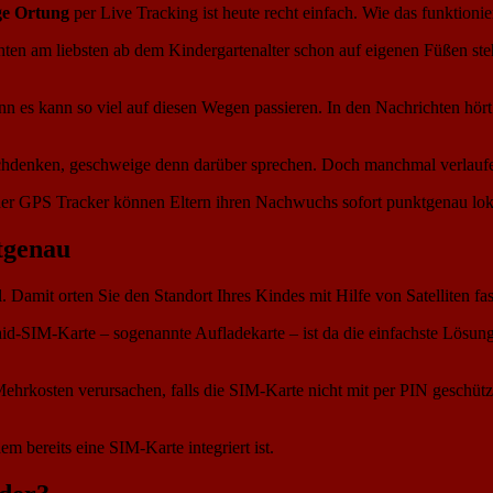
ge Ortung
per Live Tracking ist heute recht einfach. Wie das funktionier
en am liebsten ab dem Kindergartenalter schon auf eigenen Füßen ste
denn es kann so viel auf diesen Wegen passieren. In den Nachrichten hö
achdenken, geschweige denn darüber sprechen. Doch manchmal verlaufe
er GPS Tracker können Eltern ihren Nachwuchs sofort punktgenau loka
tgenau
. Damit orten Sie den Standort Ihres Kindes mit Hilfe von Satelliten fa
d-SIM-Karte – sogenannte Aufladekarte – ist da die einfachste Lösung
ehrkosten verursachen, falls die SIM-Karte nicht mit per PIN geschützt
em bereits eine SIM-Karte integriert ist.