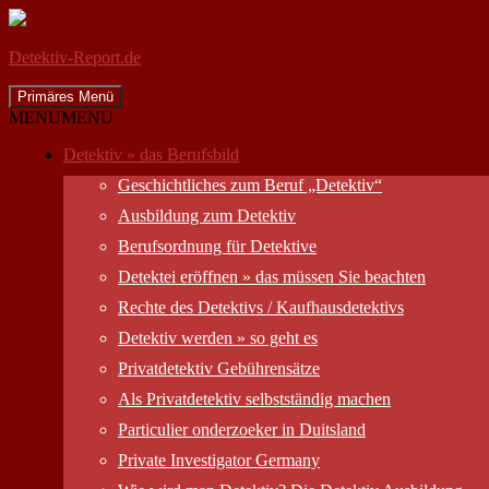
Detektiv-Report.de
Suchen
Zum
Primäres Menü
Inhalt
MENU
MENU
springen
Detektiv » das Berufsbild
Geschichtliches zum Beruf „Detektiv“
Ausbildung zum Detektiv
Berufsordnung für Detektive
Detektei eröffnen » das müssen Sie beachten
Rechte des Detektivs / Kaufhausdetektivs
Detektiv werden » so geht es
Privatdetektiv Gebührensätze
Als Privatdetektiv selbstständig machen
Particulier onderzoeker in Duitsland
Private Investigator Germany