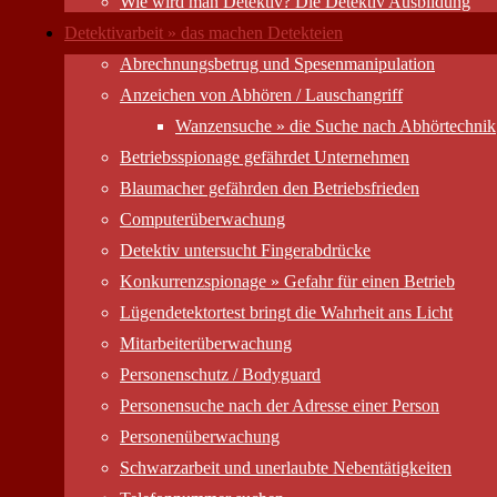
Wie wird man Detektiv? Die Detektiv Ausbildung
Detektivarbeit » das machen Detekteien
Abrechnungsbetrug und Spesenmanipulation
Anzeichen von Abhören / Lauschangriff
Wanzensuche » die Suche nach Abhörtechnik
Betriebsspionage gefährdet Unternehmen
Blaumacher gefährden den Betriebsfrieden
Computer­überwachung
Detektiv untersucht Fingerabdrücke
Konkurrenzspionage » Gefahr für einen Betrieb
Lügendetektortest bringt die Wahrheit ans Licht
Mitarbeiter­überwachung
Personenschutz / Bodyguard
Personensuche nach der Adresse einer Person
Personen­überwachung
Schwarzarbeit und unerlaubte Nebentätigkeiten