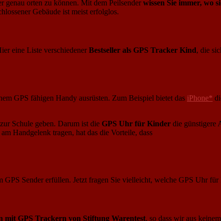
ter genau orten zu können. Mit dem Peilsender
wissen Sie immer, wo s
lossener Gebäude ist meist erfolglos.
ier eine Liste verschiedener
Bestseller als GPS Tracker Kind
, die s
inem GPS fähigen Handy ausrüsten. Zum Beispiel bietet das
iPhone*
di
 zur Schule geben. Darum ist die
GPS Uhr für Kinder
die günstigere 
am Handgelenk tragen, hat das die Vorteile, dass
m GPS Sender erfüllen. Jetzt fragen Sie vielleicht, welche GPS Uhr für
n mit GPS Trackern von Stiftung Warentest
, so dass wir aus keine