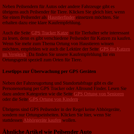
Neben Peilsendern für Autos oder andere Fahrzeuge gibt es
übrigens auch Peilsender für Tiere. Klicken Sie gleich hier, wenn
Sie einen Peilsender als
Haustierfinder
einsetzen möchten. Sie
erhalten dazu eine klare Kaufempfehlung.
Auch die Seite
GPS Tracker Katze
ist für Tierhalter sehr interessant
zu lesen, denn es gibt verschiedene Peilsender für Katzen zu kaufen.
Wenn Sie mehr zum Thema Ortung von Haustieren wissen
möchten, empfehlen wir auch die Lektüre der Seite
GPS für Katzen
im Vergleich
. Da finden Sie unsere Kaufempfehlung für ein
Ortungsgerät speziell zum Orten für Tiere.
Lesetipps zur Überwachung per GPS Geräten
Neben der Fahrzeugortung und Standortabfrage gibt es die
Personenortung per GPS Tracker oder Allround Finder. Lesen Sie
dazu andere Kategorien wie die Seite
GPS Ortung von Senioren
oder die Seite
GPS Ortung von Kindern
.
Übrigens sind GPS Peilsender in der Regel keine Abhörgeräte,
sondern nur Ortungseinheiten. Klicken Sie hier, wenn Sie
stattdessen
Abhörgeräte kaufen
wollen.
Ähnliche Artikel wie Peilsender Auto