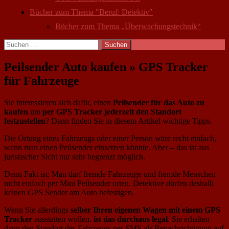
Bücher zum Thema "Beruf: Detektiv"
Bücher zum Thema „Überwachungstechnik“
Suchen
nach:
Peilsender Auto kaufen » GPS Tracker
für Fahrzeuge
Sie interessieren sich dafür, einen
Peilsender für das Auto zu
kaufen
um
per GPS Tracker jederzeit den Standort
festzustellen
? Dann finden Sie in diesem Artikel wichtige Tipps.
Die Ortung eines Fahrzeugs oder einer Person wäre recht einfach,
wenn man einen Peilsender einsetzen könnte. Aber – das ist aus
juristischer Sicht nur sehr begrenzt möglich.
Denn Fakt ist: Man darf fremde Fahrzeuge und fremde Menschen
nicht einfach per Mini Peilsender orten. Detektive dürfen deshalb
keinen GPS Sender am Auto befestigen.
Wenn Sie allerdings
selber Ihren eigenen Wagen mit einem GPS
Tracker
ausstatten wollen,
ist das durchaus legal
. Sie erhalten
dann den Standort des Fahrzeugs per SMS als Benachrichtigung auf