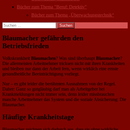
Bücher zum Thema "Beruf: Detektiv"
Bücher zum Thema „Überwachungstechnik“
Suchen
nach:
Blaumacher gefährden den
Betriebsfrieden
Volkskrankheit
Blaumachen
? Was sind überhaupt
Blaumacher
?
Die allermeisten Arbeitnehmer tricksen nicht mit ihren Krankheiten
und bleiben nur dann der Arbeit fern, wenn wirklich eine ernste
gesundheitliche Beeinträchtigung vorliegt.
Nur – es gibt leider die berühmten Ausnahmen von der Regel.
Daher: Ganz so gutgläubig darf man als Arbeitgeber bei
Krankmeldungen nicht immer sein, denn leider missbrauchen
manche Arbeitnehmer das System und die soziale Absicherung: Die
Blaumacher.
Häufige Krankheitstage
Blaumacher zeichnen sich dadurch aus, dass sie ohne wirkliche