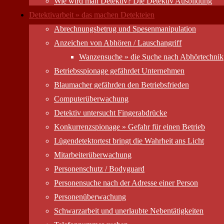
Wie wird man Detektiv? Die Detektiv Ausbildung
Detektivarbeit » das machen Detekteien
Abrechnungsbetrug und Spesenmanipulation
Anzeichen von Abhören / Lauschangriff
Wanzensuche » die Suche nach Abhörtechnik
Betriebsspionage gefährdet Unternehmen
Blaumacher gefährden den Betriebsfrieden
Computer­überwachung
Detektiv untersucht Fingerabdrücke
Konkurrenzspionage » Gefahr für einen Betrieb
Lügendetektortest bringt die Wahrheit ans Licht
Mitarbeiter­überwachung
Personenschutz / Bodyguard
Personensuche nach der Adresse einer Person
Personen­überwachung
Schwarzarbeit und unerlaubte Nebentätigkeiten