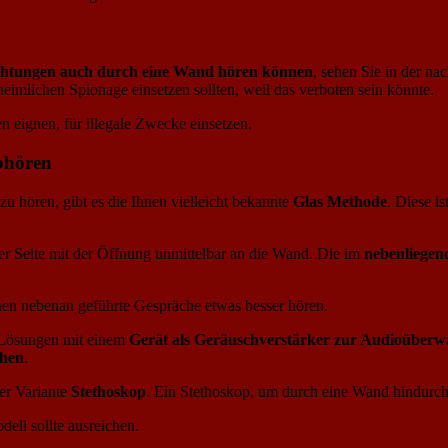
richtungen auch durch eine Wand hören können
, sehen Sie in der nac
heimlichen Spionage einsetzen sollten, weil das verboten sein könnte.
en eignen, für illegale Zwecke einsetzen.
bhören
u hören, gibt es die Ihnen vielleicht bekannte
Glas Methode
. Diese i
r Seite mit der Öffnung unmittelbar an die Wand. Die im
nebenliegen
nen nebenan geführte Gespräche etwas besser hören.
 Lösungen mit einem
Gerät als Geräuschverstärker zur Audioüber
chen
.
er Variante
Stethoskop
. Ein Stethoskop, um durch eine Wand hindurch 
ell sollte ausreichen.