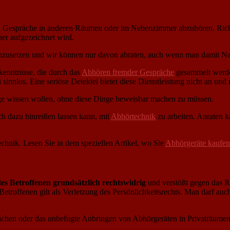
, Gespräche in anderen Räumen oder im Nebenzimmer abzuhören. Rich
her aufgezeichnet wird.
rt einzusetzen und wir können nur davon abraten, auch wenn man damit
rkenntnisse, die durch das
Abhören fremder Gespräche
gesammelt werden
 sinnlos. Eine seriöse Detektei bietet diese Dienstleistung nicht an und
nge wissen wollen, ohne diese Dinge beweisbar machen zu müssen.
ch dazu hinreißen lassen kann, mit
Abhörtechnik
zu arbeiten. Anraten 
technik. Lesen Sie in dem speziellen Artikel, wo Sie
Abhörgeräte kaufen
s Betroffenen grundsätzlich rechtswidrig
und verstößt gegen das R
etroffenen gilt als Verletzung des Persönlichkeitsrechts. Man darf a
chen oder das unbefugte Anbringen von Abhörgeräten in Privaträumen 