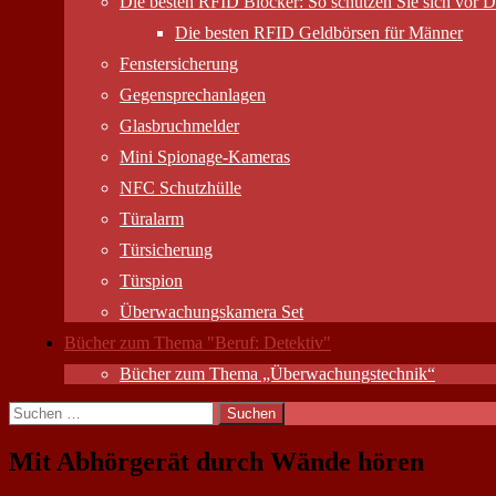
Die besten RFID Blocker: So schützen Sie sich vor D
Die besten RFID Geldbörsen für Männer
Fenstersicherung
Gegensprechanlagen
Glasbruchmelder
Mini Spionage-Kameras
NFC Schutzhülle
Türalarm
Türsicherung
Türspion
Überwachungs­kamera Set
Bücher zum Thema "Beruf: Detektiv"
Bücher zum Thema „Überwachungstechnik“
Suchen
nach:
Mit Abhörgerät durch Wände hören