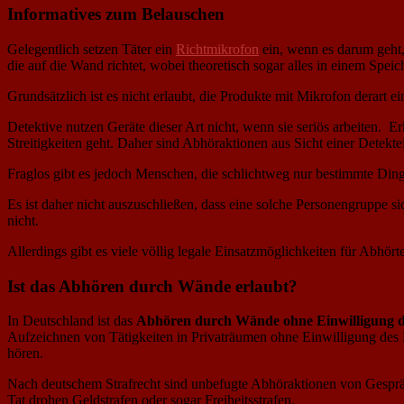
Informatives zum Belauschen
Gelegentlich setzen Täter ein
Richtmikrofon
ein, wenn es darum geht
die auf die Wand richtet, wobei theoretisch sogar alles in einem Speic
Grundsätzlich ist es nicht erlaubt, die Produkte mit Mikrofon dera
Detektive nutzen Geräte dieser Art nicht, wenn sie seriös arbeiten. E
Streitigkeiten geht. Daher sind Abhöraktionen aus Sicht einer Detektei
Fraglos gibt es jedoch Menschen, die schlichtweg nur bestimmte Di
Es ist daher nicht auszuschließen, dass eine solche Personengruppe si
nicht.
Allerdings gibt es viele völlig legale Einsatzmöglichkeiten für Abhör
Ist das Abhören durch Wände erlaubt?
In Deutschland ist das
Abhören durch Wände ohne Einwilligung de
Aufzeichnen von Tätigkeiten in Privaträumen ohne Einwilligung des B
hören.
Nach deutschem Strafrecht sind unbefugte Abhöraktionen von Gesprä
Tat drohen Geldstrafen oder sogar Freiheitsstrafen.