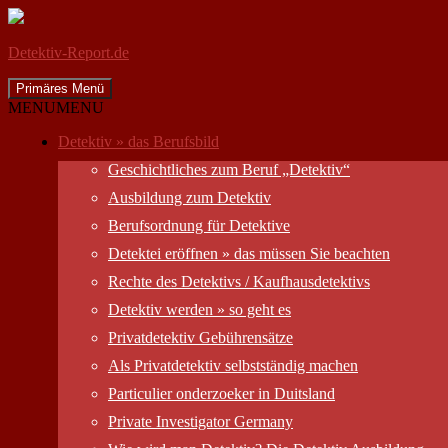
Detektiv-Report.de
Suchen
Zum
Primäres Menü
Inhalt
MENU
MENU
springen
Detektiv » das Berufsbild
Geschichtliches zum Beruf „Detektiv“
Ausbildung zum Detektiv
Berufsordnung für Detektive
Detektei eröffnen » das müssen Sie beachten
Rechte des Detektivs / Kaufhausdetektivs
Detektiv werden » so geht es
Privatdetektiv Gebührensätze
Als Privatdetektiv selbstständig machen
Particulier onderzoeker in Duitsland
Private Investigator Germany