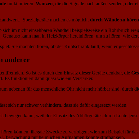
nde
funktionieren.
Wanzen
, die die Signale nach außen senden, oder e
im Handwerk. Spezialgeräte machen es möglich,
durch Wände zu hören
ob sich im nicht einsehbaren Wandteil beispielsweise ein Rohrbruch erei
den. Genauso kann man in Heizkörper hereinhören, um zu hören, wie deren
ispiel: Sie möchten hören, ob der Kühlschrank läuft, wenn er geschloss
n anderer
entfremden. So ist es durch den Einsatz dieser Geräte denkbar, die
Ges
 Es funktioniert dann quasi wie ein Verstärker.
um nebenan für das menschliche Ohr nicht mehr hörbar sind, durch die
sst sich nur schwer verhindern, dass sie dafür eingesetzt werden.
heit bewegen kann, weil der Einsatz des Abhörgerätes durch Leute jensei
e hören können, illegale Zwecke zu verfolgen, wie zum Beispiel für da
ine Überwachung mit heimlichen Aufnahmen könnte strafbar sein.