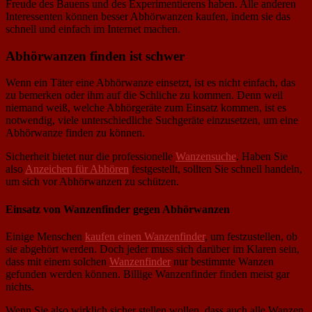
Freude des Bauens und des Experimentierens haben. Alle anderen
Interessenten können besser Abhörwanzen kaufen, indem sie das
schnell und einfach im Internet machen.
Abhörwanzen finden ist schwer
Wenn ein Täter eine Abhörwanze einsetzt, ist es nicht einfach, das
zu bemerken oder ihm auf die Schliche zu kommen. Denn weil
niemand weiß, welche Abhörgeräte zum Einsatz kommen, ist es
notwendig, viele unterschiedliche Suchgeräte einzusetzen, um eine
Abhörwanze finden zu können.
Sicherheit bietet nur die professionelle
Wanzensuche
. Haben Sie
also
Anzeichen für Abhören
festgestellt, sollten Sie schnell handeln,
um sich vor Abhörwanzen zu schützen.
Einsatz von Wanzenfinder gegen Abhörwanzen
Einige Menschen
kaufen einen Wanzenfinder
, um festzustellen, ob
sie abgehört werden. Doch jeder muss sich darüber im Klaren sein,
dass mit einem solchen
Wanzenfinder
nur bestimmte Wanzen
gefunden werden können. Billige Wanzenfinder finden meist gar
nichts.
Wenn Sie also wirklich sicher stellen wollen, dass auch alle Wanzen