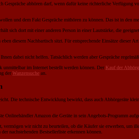
ch Gespräche abhören darf, wenn dafür keine richterliche Verfügung vor
ollen und dem Fakt Gespräche mithören zu können. Das ist in den meis
erhält sich dort mit einer anderen Person in einer Lautstärke, die geeig
eben diesem Nachbartisch sitzt. Für entsprechende Einsätze dieser Art
 Ihnen dabei nicht helfen. Tatsächlich werden aber Gespräche regelmäß
k unmittelbar im Internet bestellt werden können. Der
Kauf der Abhörg
ung der
Wanzensuche
an.
n
eicht. Die technische Entwicklung bewirkt, dass auch Abhörgeräte klein
größte Onlinehändler Amazon die Geräte in sein Angebots-Programm au
ibt, vermögen wir nicht zu beurteilen, ob die Käufer sie erwerben, um 
 der nachstehenden Bestsellerliste erkennen können.