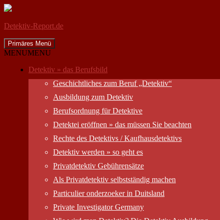
Detektiv-Report.de
Suchen
Zum
Primäres Menü
Inhalt
MENU
MENU
springen
Detektiv » das Berufsbild
Geschichtliches zum Beruf „Detektiv“
Ausbildung zum Detektiv
Berufsordnung für Detektive
Detektei eröffnen » das müssen Sie beachten
Rechte des Detektivs / Kaufhausdetektivs
Detektiv werden » so geht es
Privatdetektiv Gebührensätze
Als Privatdetektiv selbstständig machen
Particulier onderzoeker in Duitsland
Private Investigator Germany