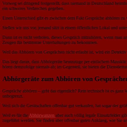
Vorweg sei dringend festgestellt, dass niemand in Deutschland heimli
ein schweres Verbrechen gegeben.
Einen Unterschied gibt es zwischen dem Fakt Gespräche abhören zu w
Stellen wir uns vor, jemand sitzt in einem öffentlichen Lokal und unt
Dann ist es nicht verboten, dieses Gespräch mitzuhören, wenn man an 
Zeugen für bestimmte Unterhaltungen zu bekommen.
Weil das Abhören von Gesprächen nicht erlaubt ist, wird ein Detektiv
Das liegt daran, dass Abhörgeräte heutzutage per einfachem Mausklic
hören demzufolge niemals ab; im Gegenteil, sie bieten die Dienstleit
Abhörgeräte zum Abhören von Gespräche
Gespräche abhören – geht das eigentlich? Rein technisch ist es ganz l
unbegrenzt.
Weil sich die Gerätschaften offenbar gut verkaufen, hat sogar der 
Weil es für die
Abhörwanzen
aber auch völlig legale Einsatzfelder g
zugeführt werden. Sie finden aber offenbar guten Anklang, wie Sie an