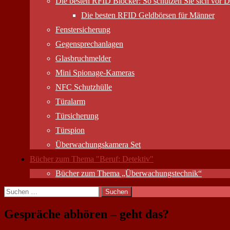
Die besten RFID Blocker: So schützen Sie sich vor D
Die besten RFID Geldbörsen für Männer
Fenstersicherung
Gegensprechanlagen
Glasbruchmelder
Mini Spionage-Kameras
NFC Schutzhülle
Türalarm
Türsicherung
Türspion
Überwachungs­kamera Set
Bücher zum Thema "Beruf: Detektiv"
Bücher zum Thema „Überwachungstechnik“
Suchen
nach:
Gespräche abhören – geht das?