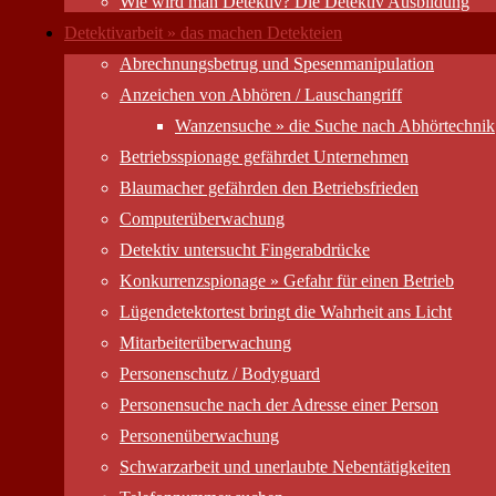
Wie wird man Detektiv? Die Detektiv Ausbildung
Detektivarbeit » das machen Detekteien
Abrechnungsbetrug und Spesenmanipulation
Anzeichen von Abhören / Lauschangriff
Wanzensuche » die Suche nach Abhörtechnik
Betriebsspionage gefährdet Unternehmen
Blaumacher gefährden den Betriebsfrieden
Computer­überwachung
Detektiv untersucht Fingerabdrücke
Konkurrenzspionage » Gefahr für einen Betrieb
Lügendetektortest bringt die Wahrheit ans Licht
Mitarbeiter­überwachung
Personenschutz / Bodyguard
Personensuche nach der Adresse einer Person
Personen­überwachung
Schwarzarbeit und unerlaubte Nebentätigkeiten