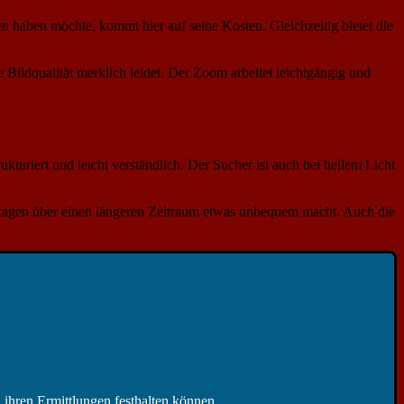
n haben möchte, kommt hier auf seine Kosten. Gleichzeitig bietet die
 Bildqualität merklich leidet. Der Zoom arbeitet leichtgängig und
uriert und leicht verständlich. Der Sucher ist auch bei hellem Licht
s Tragen über einen längeren Zeitraum etwas unbequem macht. Auch die
 ihren Ermittlungen festhalten können.