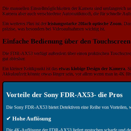
Die manuellen Einstellmöglichkeiten der Kamera sind umfangreich u
Kamera aber auch verschiedene Automatikmodi, die für schnelle Aufn
Ein weiteres Plus ist der
leistungsstarke 20fach optische Zoom
. Dam
präzise, was besonders bei Videoaufnahmen wichtig ist.
Einfache Bedienung über den Touchscreen
Die FDR-AX53 verfügt außerdem über einen praktischen Touchscreen, de
gut ablesbar.
Ein kleiner Kritikpunkt ist das
etwas klobige Design der Kamera
. S
Akkulaufzeit könnte etwas länger sein, vor allem wenn man in 4K fil
Vorteile der Sony FDR-AX53- die Pros
Die Sony FDR-AX53 bietet Detektiven eine Reihe von Vorteilen, wen
✔ Hohe Auflösung
Die 4K-Auflösung der FDR-AX53 liefert gestochen scharfe und detai