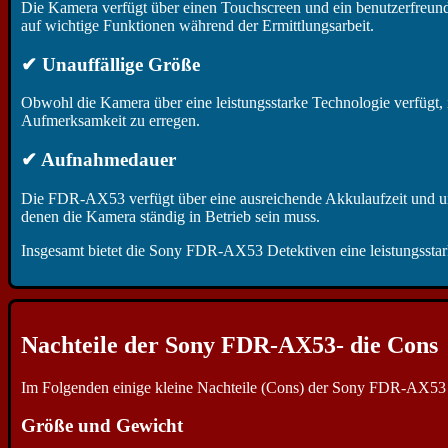
Die Kamera verfügt über einen Touchscreen und ein benutzerfreundli
auf wichtige Funktionen während der Ermittlungsarbeit.
✔ Unauffällige Größe
Obwohl die Kamera über eine leistungsstarke Technologie verfügt, is
Aufmerksamkeit zu erregen.
✔ Aufnahmedauer
Die FDR-AX53 verfügt über eine ausreichende Akkulaufzeit und unt
denen die Kamera ständig in Betrieb sein muss.
Insgesamt bietet die Sony FDR-AX53 Detektiven eine leistungsstarke
Nachteile der Sony FDR-AX53- die Cons
Im Folgenden einige kleine Nachteile (Cons) der Sony FDR-AX53 f
Größe und Gewicht