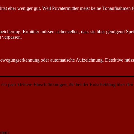
tät eher weniger gut. Weil Privatermittler meist keine Tonaufnahmen fer
cherung. Ermittler müssen sicherstellen, dass sie über genügend Spei
u verpassen.
ewegungserkennung oder automatische Aufzeichnung. Detektive müsse
ein paar kleinere Einschränkungen, die bei der Entscheidung über den 
 mm)