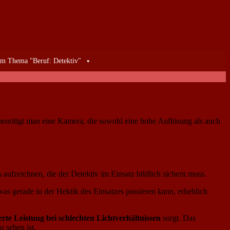
m Thema "Beruf: Detektiv"
 benötigt man eine Kamera, die sowohl eine hohe Auflösung als auch
s aufzeichnen, die der Detektiv im Einsatz bildlich sichern muss.
was gerade in der Hektik des Einsatzes passieren kann, erheblich
erte Leistung bei schlechten Lichtverhältnissen
sorgt. Das
 sehen ist.