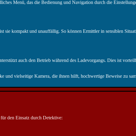
ches Menü, das die Bedienung und Navigation durch die Einstellungen e
t sie kompakt und unauffällig. So können Ermittler in sensiblen Situati
erstützt auch den Betrieb während des Ladevorgangs. Dies ist vorteil
 und vielseitige Kamera, die ihnen hilft, hochwertige Beweise zu samm
ür den Einsatz durch Detektive: