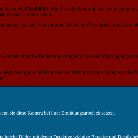
nd bieten
viel Flexibilität
. Wer die volle Kontrolle über seine Aufnahme
ahmen sehr praktisch sind.
it lassen sich auch weit entfernte Motive nah heranholen, ohne dass die
r eine intuitive Bedienung ermöglicht. Die Menüführung ist gut strukt
ie liegt zwar gut in der Hand, ist aber recht groß und schwer, was da
mt.
n sie diese Kamera bei ihrer Ermittlungsarbeit einsetzen.
lreiche Bilder, mit denen Detektive wichtige Beweise und Details bei