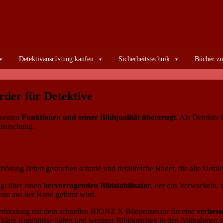
Detektivausrüstung kaufen
Sicherheitstechnik
Bücher zu
der für Detektive
 seinen
Funktionen und seiner Bildqualität überzeugt
. Als Detektiv
ttäuschung.
lösung liefert gestochen scharfe und detailreiche Bilder, die alle Detail
ügt über einen
hervorragenden Bildstabilisator
, der das Verwackeln, 
enn aus der Hand gefilmt wird.
Verbindung mit dem schnellen BIONZ X Bildprozessor für eine
verbess
klare Ergebnisse liefert und weniger Bildrauschen in den Aufnahmen zu