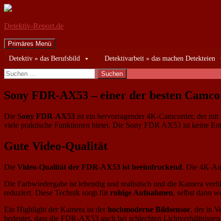
Detektiv-Report.de
Suchen
Zum
Primäres Menü
Inhalt
Detektiv » das Berufsbild
Detektivarbeit » das machen Detekteien
springen
Suchen
nach:
Sony FDR-AX53 – einer der besten Camcor
Die
Sony FDR-AX53
ist ein hervorragender 4K-Camcorder, der mit
viele praktische Funktionen bietet. Die Sony FDR AX53 ist keine En
Gute Video-Qualität
Die
Video-Qualität der FDR-AX53 ist beeindruckend
. Die 4K-Auf
Die Farbwiedergabe ist lebendig und realistisch und die Kamera verf
reduziert. Diese Technik sorgt für
ruhige Aufnahmen
, selbst dann w
Ein Highlight der Kamera ist der
hochmoderne Bildsensor
, der in 
bedeutet, dass die FDR-AX53 auch bei schlechten Lichtverhältnissen 