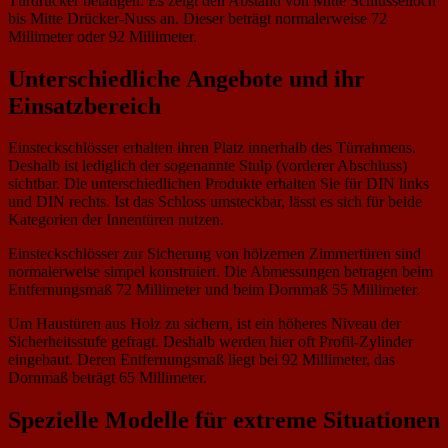
Türdrücker betätigen. Es zeigt den Abstand von Mitte Schlüsselloch
bis Mitte Drücker-Nuss an. Dieser beträgt normalerweise 72
Millimeter oder 92 Millimeter.
Unterschiedliche Angebote und ihr
Einsatzbereich
Einsteckschlösser erhalten ihren Platz innerhalb des Türrahmens.
Deshalb ist lediglich der sogenannte Stulp (vorderer Abschluss)
sichtbar. Die unterschiedlichen Produkte erhalten Sie für DIN links
und DIN rechts. Ist das Schloss umsteckbar, lässt es sich für beide
Kategorien der Innentüren nutzen.
Einsteckschlösser zur Sicherung von hölzernen Zimmertüren sind
normalerweise simpel konstruiert. Die Abmessungen betragen beim
Entfernungsmaß 72 Millimeter und beim Dornmaß 55 Millimeter.
Um Haustüren aus Holz zu sichern, ist ein höheres Niveau der
Sicherheitsstufe gefragt. Deshalb werden hier oft Profil-Zylinder
eingebaut. Deren Entfernungsmaß liegt bei 92 Millimeter, das
Dornmaß beträgt 65 Millimeter.
Spezielle Modelle für extreme Situationen