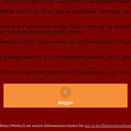
. Außer Kosmos gibt es noch weitere Verkäufer mit ähnlichen Produkt
e-Händler weltweit bekommen, zeigt die nachstehende Aufstellung. Vi
n einfachen Spielwaren für Kinder. Vielmehr reden wir von Spielsachen
ikel in den verschiedenen Kategorien heraus.
entieren mit 5 von 5 Sternen und das mit drei Ausrufezeichen. Und g
Spielzeug auspacken und zu experimentieren beginnen, sind sie glei
r. Preis laut Angebot und möglicherweise Versandkosten je nach Land, i
Blogger
filiate (Werbe) Link weitere Informationen finden Sie
hier in der Datenschutzerklä