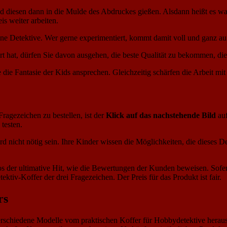
iesen dann in die Mulde des Abdruckes gießen. Alsdann heißt es warten,
is weiter arbeiten.
ine Detektive. Wer gerne experimentiert, kommt damit voll und ganz au
iert hat, dürfen Sie davon ausgehen, die beste Qualität zu bekommen, d
ie Fantasie der Kids ansprechen. Gleichzeitig schärfen die Arbeit mit
ragezeichen zu bestellen, ist der
Klick auf das nachstehende Bild
auf
testen.
d nicht nötig sein. Ihre Kinder wissen die Möglichkeiten, die dieses Det
os der ultimative Hit, wie die Bewertungen der Kunden beweisen. Sofe
iv-Koffer der drei Fragezeichen. Der Preis für das Produkt ist fair.
rs
r verschiedene Modelle vom praktischen Koffer für Hobbydetektive hera