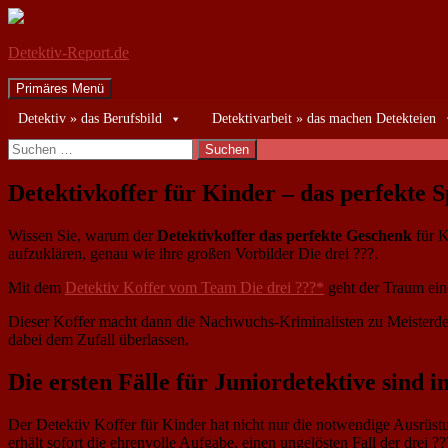
Detektiv-Report.de
Suchen
Zum
Primäres Menü
Inhalt
Detektiv » das Berufsbild
Detektivarbeit » das machen Detekteien
springen
Suchen
nach:
Detektivkoffer für Kinder – das perfekte S
Wissen Sie, warum der
Detektivkoffer das perfekte Geschenk
für K
aufzuklären, genau wie ihre großen Vorbilder Die drei ???.
Mit dem
Detektiv Koffer vom Team Die drei ???*
geht der Traum eine
Dieser Koffer macht dann die Nachwuchs-Kriminalisten zu Meisterdetekt
dabei dem Zufall überlassen.
Die ersten Fälle für Juniordetektive sind i
Der Detektiv Koffer für Kinder hat nicht nur die notwendige Ausrüstu
erhält sofort die ehrenvolle Aufgabe, einen ungelösten Fall der drei 