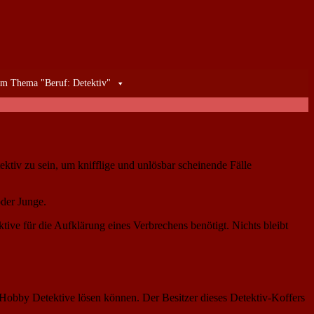
m Thema "Beruf: Detektiv"
ektiv zu sein, um knifflige und unlösbar scheinende Fälle
oder Junge.
ktive für die Aufklärung eines Verbrechens benötigt. Nichts bleibt
 Hobby Detektive lösen können. Der Besitzer dieses Detektiv-Koffers