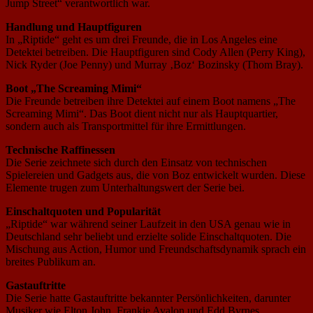
Jump Street“ verantwortlich war.
Handlung und Hauptfiguren
In „Riptide“ geht es um drei Freunde, die in Los Angeles eine
Detektei betreiben. Die Hauptfiguren sind Cody Allen (Perry King),
Nick Ryder (Joe Penny) und Murray ‚Boz‘ Bozinsky (Thom Bray).
Boot „The Screaming Mimi“
Die Freunde betreiben ihre Detektei auf einem Boot namens „The
Screaming Mimi“. Das Boot dient nicht nur als Hauptquartier,
sondern auch als Transportmittel für ihre Ermittlungen.
Technische Raffinessen
Die Serie zeichnete sich durch den Einsatz von technischen
Spielereien und Gadgets aus, die von Boz entwickelt wurden. Diese
Elemente trugen zum Unterhaltungswert der Serie bei.
Einschaltquoten und Popularität
„Riptide“ war während seiner Laufzeit in den USA genau wie in
Deutschland sehr beliebt und erzielte solide Einschaltquoten. Die
Mischung aus Action, Humor und Freundschaftsdynamik sprach ein
breites Publikum an.
Gastauftritte
Die Serie hatte Gastauftritte bekannter Persönlichkeiten, darunter
Musiker wie Elton John, Frankie Avalon und Edd Byrnes.