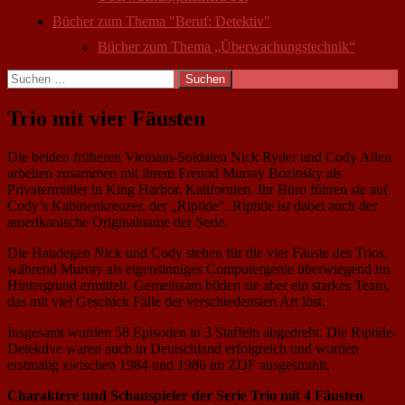
Bücher zum Thema "Beruf: Detektiv"
Bücher zum Thema „Überwachungstechnik“
Suchen
nach:
Trio mit vier Fäusten
Die beiden früheren Vietnam-Soldaten Nick Ryder und Cody Allen
arbeiten zusammen mit ihrem Freund Murray Bozinsky als
Privatermittler in King Harbor, Kalifornien. Ihr Büro führen sie auf
Cody’s Kabinenkreuzer, der „Riptide“. Riptide ist dabei auch der
amerikanische Originalname der Serie.
Die Haudegen Nick und Cody stehen für die vier Fäuste des Trios,
während Murray als eigensinniges Computergenie überwiegend im
Hintergrund ermittelt. Gemeinsam bilden sie aber ein starkes Team,
das mit viel Geschick Fälle der verschiedensten Art löst.
Insgesamt wurden 58 Episoden in 3 Staffeln abgedreht. Die Riptide-
Detektive waren auch in Deutschland erfolgreich und wurden
erstmalig zwischen 1984 und 1986 im ZDF ausgestrahlt.
Charaktere und Schauspieler der Serie Trio mit 4 Fäusten