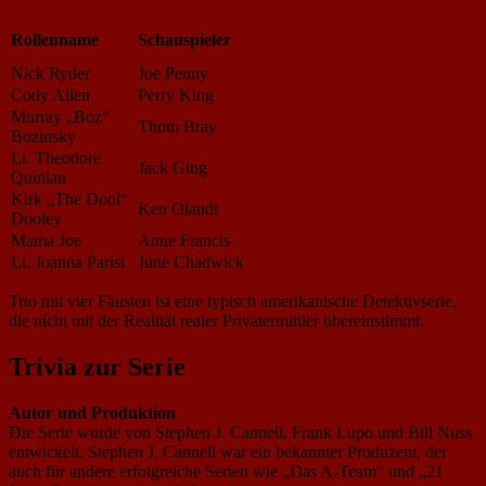
Rollenname
Schauspieler
Nick Ryder
Joe Penny
Cody Allen
Perry King
Murray „Boz“
Thom Bray
Bozinsky
Lt. Theodore
Jack Ging
Quinlan
Kirk „The Dool“
Ken Olandt
Dooley
Mama Joe
Anne Francis
Lt. Joanna Parisi
June Chadwick
Trio mit vier Fäusten ist eine typisch amerikanische Detektivserie,
die nicht mit der Realität realer Privatermittler übereinstimmt.
Trivia zur Serie
Autor und Produktion
Die Serie wurde von Stephen J. Cannell, Frank Lupo und Bill Nuss
entwickelt. Stephen J. Cannell war ein bekannter Produzent, der
auch für andere erfolgreiche Serien wie „Das A-Team“ und „21